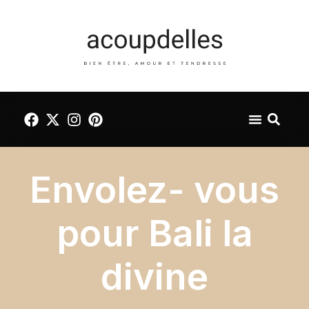
Envolez- vous
pour Bali la
divine